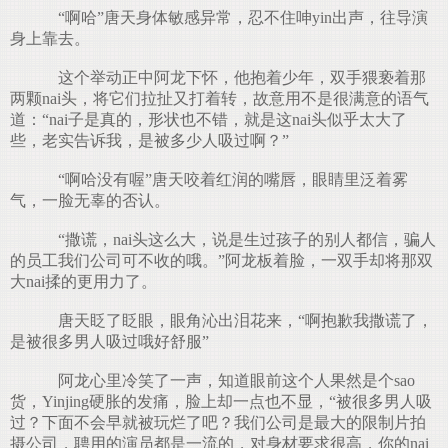
“啊哈”唐天身体敏感异常，忍不住呻yin出声，往导演
身上靠去。
这个举动正中阿龙下怀，他抱着少年，双手猥亵着那
两颗nai头，将它们拉扯又打着转，故意用不是很满意的语气
道：“nai子是真的，形状也不错，就是这nai头似乎太大了
些，老实告诉我，是被多少人吸过啊？”
“啊哈没有喔”唐天咬着红润的嘴唇，眼睛里泛着雾
气，一脸无辜的否认。
“撒谎，nai头这么大，说是生过孩子的别人都信，骗人
的员工我们公司可不收的哦。”阿龙板着脸，一双手却将那双
大nai揉的更用力了。
唐天眨了眨眼，眼角沁出泪花来，“啊抱歉我撒谎了，
是被很多男人吸过哦好舒服”
阿龙心里冷笑了一声，知道眼前这个人果然是个sao
货，Yinjing硬胀的发痛，脸上却一点也不显，“被很多男人吸
过？下面不会早就被玩烂了吧？我们公司是最大的限制片拍
摄公司，聘用的演员都是一流的，对身材要求很高，你的nai