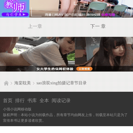
上一章
下一 章
海棠耽美
sao浪双xing拍摄记章节目录
首页
排行
书库
全本
阅读记录
小强小说网移动版
版权声明：本站小说为转载作品，所有章节均由网友上传，转载至本站只是为了
宣传本书让更多读者欣赏。