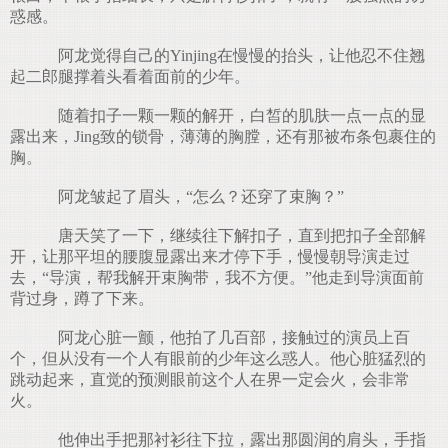
惑感。
阿龙觉得自己的Yinjing在慢慢的抬头，让他忍不住翘
起二郎腿撑着头看着面前的少年。
随着扣子一颗一颗的解开，白皙的肌肤一点一点的显
露出来，Jing致的锁骨，薄薄的胸膛，还有那被布条包裹住的
胸。
阿龙皱起了眉头，“怎么？还穿了束胸？”
唐天笑了一下，继续往下解扣子，直到把扣子全部解
开，让那平坦的腰腹显露出来才停下手，慢慢朝导演走过
去，“导演，帮我解开束胸带，我不方便。”他走到导演面前
背过身，蹲了下来。
阿龙心脏一颤，他拍了几百部，接触过的演员上百
个，但从没有一个人有眼前的少年这么惑人。他心脏猛烈的
跳动起来，直觉的预测眼前这个人在界一定会火，会非常
火。
他伸出手把那衬衫往下拉，露出那圆润的肩头，手指