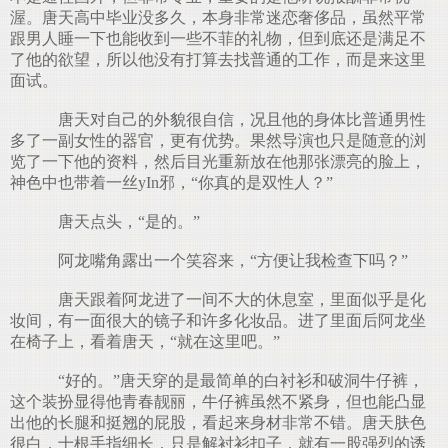
渥。唐天高中毕业没多久，本身非常迷恋奢侈品，虽然平常
跟男人睡一下也能收到一些不菲的礼物，但到底还是满足不
了他的欲望，所以他没有打算去找普通的工作，而是来这里
面试。
唐天对自己的外貌很自信，况且他的身体比普通男性
多了一副女性的器官，更有优势。果然导演也只是随意的浏
览了一下他的资料，然后目光重新放在他那张漂亮的脸上，
神色中也带着一丝yIn邪，“你真的是双性人？”
唐天点头，“是的。”
阿龙嘴角露出一个笑容来，“方便让我检查下吗？”
唐天跟着阿龙进了一间不大的休息室，里面似乎是化
妆间，有一面很大的镜子和许多化妆品。进了里面后阿龙坐
在椅子上，看着唐天，“就在这里吧。”
“好的。”唐天穿的是最简单的白衬衫和破洞牛仔裤，
这个装扮显得他青春靓丽，牛仔裤虽然不紧身，但也能凸显
出他的长腿和挺翘的屁股，看起来身材非常不错。唐天肤色
很白，十根手指细长，只是解衬衫扣子，就有一股强烈的诱