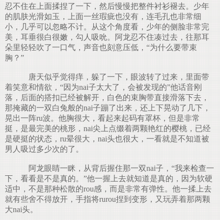
忍不住在上面揉捏了一下，然后慢慢把整件衬衫褪去。少年
的肌肤光滑如玉，上面一丝瑕疵也没有，连毛孔也非常细
小，几乎可以忽略不计。从这个角度看，少年的侧脸非常完
美，耳垂很白很嫩，勾人吸吮。阿龙忍不住凑过去，往那耳
朵里轻轻吹了一口气，声音也刻意压低，“为什么要带束
胸？”
唐天似乎觉得痒，躲了一下，眼波转了过来，里面带
着笑意和情欲，“因为nai子太大了，会被发现的”他话音刚
落，后面的搭扣已经被解开，白色的束胸带直接滑落下去，
那掩藏的一双白兔般的nai子蹦了出来，还上下晃动了几下，
晃出一阵ru波。他胸很大，看起来起码有罩杯，但是非常
挺，是最完美的桃形，nai尖上点缀着两颗艳红的樱桃，已经
是硬挺的状态，ru晕很大，nai头也很大，一看就是不知道被
男人吸过多少次的了。
阿龙眼睛一眯，从背后握住那一双nai子，“我来检查一
下，看看是不是真的。”他一握上去就知道是真的，因为软硬
适中，不是那种松散的rou感，而是非常有弹性。他一揉上去
就有些舍不得放开，手指将rurou捏到变形，又玩弄着那两颗
大nai头。