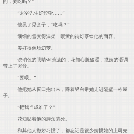
的，要吃吗？”
“太宰先生好狡猾……”
.
他晃了晃盒子，“吃吗？”
细细的雪变得温柔，暖黄的街灯摹绘他的面容。
美好得像场幻梦。
琥珀色的眼睛shi漉漉的，花知心脏酸涩，撒娇的语调
带上了哭音。
“要喂。”
他把她从窗口抱出来，踩着银白带她走进隔壁一栋屋
子。
“把我当成谁了？”
花知贴着他的脖颈装死。
和其他人撒娇习惯了，都忘记是很少娇惯她的上司先