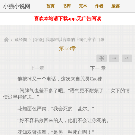
小强小说网
首页
书库
完本
作者
足迹
喜欢本站请下载app,无广告阅读
藏经阁
[综漫] 我那难以言喻的上司们章节目录
第123章
+A
-A
上一章
下一 章
他按掉又一个电话，这次来自咒灵Cao使。
“闹脾气也差不多了吧。”语气更不耐烦了，“欠下的情
债迟早得解决。”
花知面色严肃，“我会死的，甚尔。”
“好不容易救回来的人，他们不会让你死的。”
花知双臂挥舞，“是另一种死亡啊！”