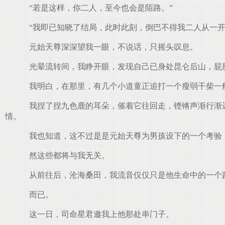
“若是这样，你二人，至今也会是陌路。”
“我即已知晓了结局，此时此刻，倒巴不得我二人从一开
元始天尊深深望我一眼，不说话，只摇头叹息。
光晕流转间，我睁开眼，发现自己已身处昆仑后山，屁股
我明白，在那里，有几个小道童正追打一个瘦弱干柴一
我捏了捏九色鹿的耳朵，催着它往回走，铿锵声渐行渐远
情。
我也知道，这不过是是元始天尊为男孩设下的一个考验
然这些都将与我无关。
从前往后，沧海桑田，我流音仅仅只是他生命中的一个
而已。
这一日，司命星君邀我上他那处串门子。