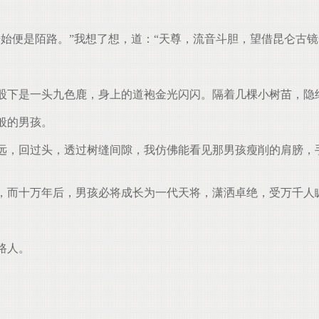
始便是陌路。”我想了想，道：“天尊，流音斗胆，望借昆仑古镜
下是一头九色鹿，身上的道袍金光闪闪。隔着几棵小树苗，隐
般的男孩。
，回过头，透过树缝间隙，我仿佛能看见那男孩瘦削的肩膀，
，而十万年后，男孩必将成长为一代天将，潇洒卓绝，受万千人
路人。