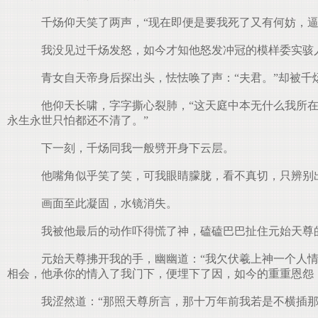
千炀仰天笑了两声，“现在即便是要我死了又有何妨，逼
我没见过千炀发怒，如今才知他怒发冲冠的模样委实骇
青女自天帝身后探出头，怯怯唤了声：“夫君。”却被千炀
他仰天长啸，字字撕心裂肺，“这天庭中本无什么我所在
永生永世只怕都还不清了。”
下一刻，千炀同我一般劈开身下云层。
他嘴角似乎笑了笑，可我眼睛朦胧，看不真切，只辨别出
画面至此凝固，水镜消失。
我被他最后的动作吓得慌了神，磕磕巴巴扯住元始天尊的
元始天尊拂开我的手，幽幽道：“我欠伏羲上神一个人情
相会，他承你的情入了我门下，便埋下了因，如今的重重恩怨
我涩然道：“那照天尊所言，那十万年前我若是不横插那