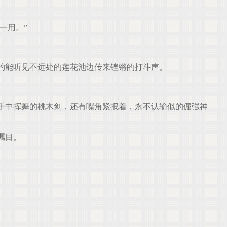
一用。”
约能听见不远处的莲花池边传来铿锵的打斗声。
手中挥舞的桃木剑，还有嘴角紧抿着，永不认输似的倔强神
瞩目。