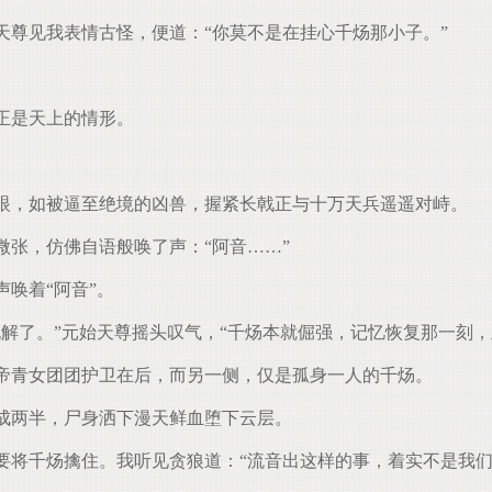
尊见我表情古怪，便道：“你莫不是在挂心千炀那小子。”
正是天上的情形。
眼，如被逼至绝境的凶兽，握紧长戟正与十万天兵遥遥对峙。
张，仿佛自语般唤了声：“阿音……”
唤着“阿音”。
解了。”元始天尊摇头叹气，“千炀本就倔强，记忆恢复那一刻，
帝青女团团护卫在后，而另一侧，仅是孤身一人的千炀。
成两半，尸身洒下漫天鲜血堕下云层。
将千炀擒住。我听见贪狼道：“流音出这样的事，着实不是我们