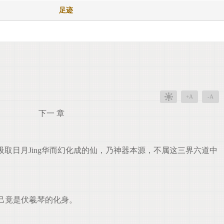
足迹
+A
-A
下一 章
吸取日月Jing华而幻化成的仙，乃神器本源，不属这三界六道中
己竟是伏羲琴的化身。