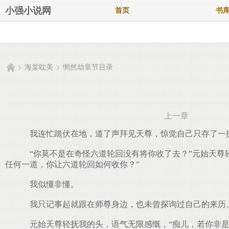
小强小说网
首页
书
海棠耽美
惘然劫章节目录
上一章
我连忙跪伏在地，道了声拜见天尊，惊觉自己只存了一
“你莫不是在奇怪六道轮回没有将你收了去？”元始天尊轻抚
任何一道，你让六道轮回如何收你？”
我似懂非懂。
我只记事起就跟在师尊身边，也未曾探询过自己的来历
元始天尊轻抚我的头，语气无限感慨，“痴儿，若你非是