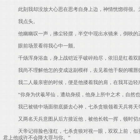
此刻我却没放大心思在思考自身上边，神情恍惚得很。天
我点头。
他幽幽叹一声，拂尘轻摆，半空中现出水镜来，倒映的
眼前场景看得我心中一颤。
千炀浑身浴血，身上战铠近乎破碎殆尽，依旧是红着双
我尚不理解他怎的变成这副模样，去见着他干裂的嘴唇微
我二人最亲密的时候，便是他搂着我的肩，在我耳边轻声
“你身为伏羲琴仙，遭劫身殒，他身上所中之术，自然也
我已被镜中场面彻底摄去心神，七杀贪狼领着天兵将天
又两名天兵意图从后方接近他，被他长戟一挥，顿时切
天帝记得脸色涨红，七杀贪狼对视一眼，双双上前，似要
君上他或许不会降大罪与你。”