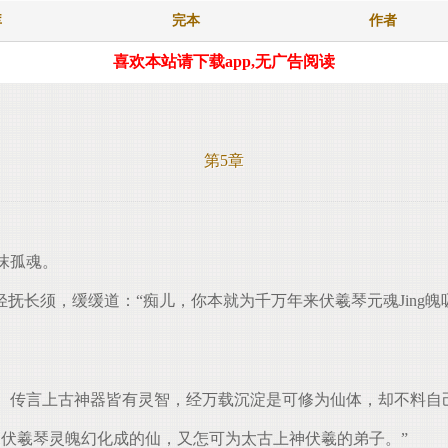
库
完本
作者
喜欢本站请下载app,无广告阅读
第5章
抹孤魂。
长须，缓缓道：“痴儿，你本就为千万年来伏羲琴元魂Jing魄
。传言上古神器皆有灵智，经万载沉淀是可修为仙体，却不料自
伏羲琴灵魄幻化成的仙，又怎可为太古上神伏羲的弟子。”